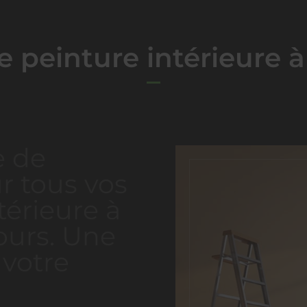
 peinture intérieure à
e de
r tous vos
térieure à
tours. Une
votre