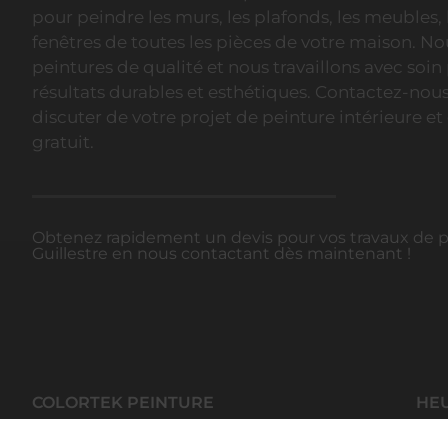
pour peindre les murs, les plafonds, les meubles, l
fenêtres de toutes les pièces de votre maison. No
peintures de qualité et nous travaillons avec soin
résultats durables et esthétiques. Contactez-no
discuter de votre projet de peinture intérieure et
gratuit.
Obtenez rapidement un devis pour vos travaux de pe
Guillestre en nous contactant dès maintenant !
COLORTEK PEINTURE
HE