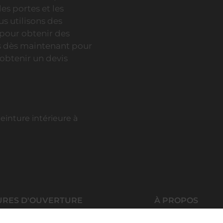
es portes et les
us utilisons des
 pour obtenir des
us dès maintenant pour
 obtenir un devis
inture intérieure à
URES D'OUVERTURE
À PROPOS
Accueil