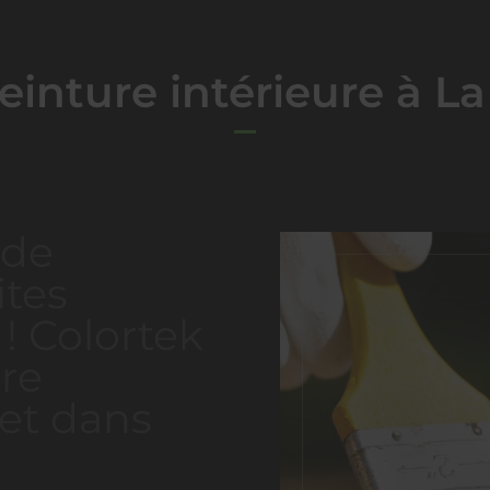
einture intérieure à L
 de
ites
! Colortek
tre
 et dans