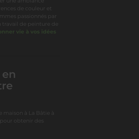
réer une ambiance
rences de couleur et
sommes passionnés par
 travail de peinture de
onner vie à vos idées
 en
tre
re maison à La Bâtie à
 pour obtenir des