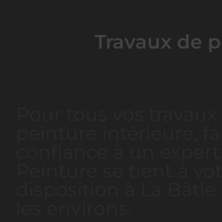
Travaux de p
Pour tous vos travaux
peinture intérieure, fa
confiance à un expert 
Peinture se tient à vo
disposition à La Bâtie
les environs.