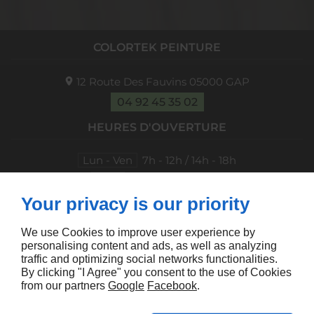
COLORTEK PEINTURE
12 Route Des Fauvins
05000
GAP
04 92 45 35 02
HEURES D'OUVERTURE
Lun - Ven
7h - 12h / 14h - 18h
Sam
9h - 12h / 14h - 17h
Your privacy is our priority
À PROPOS
We use Cookies to improve user experience by
Accueil
Mentions légales
personalising content and ads, as well as analyzing
Contactez-nous
Plan du site
traffic and optimizing social networks functionalities.
By clicking "I Agree" you consent to the use of Cookies
SUIVEZ-NOUS
from our partners
Google
Facebook
.