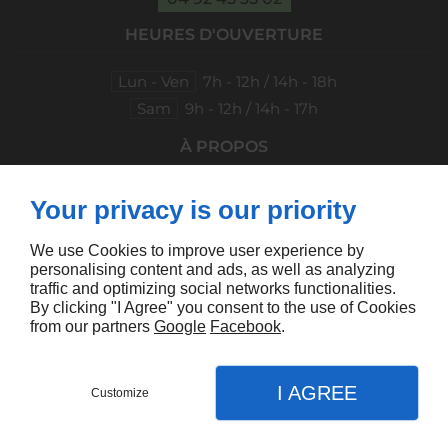
HEURES D'OUVERTURE
Lun - Ven
7h - 12h / 14h - 18h
Sam
9h - 12h / 14h - 17h
À PROPOS
Accueil
Mentions légales
Your privacy is our priority
Contactez-nous
Plan du site
SUIVEZ-NOUS
We use Cookies to improve user experience by
personalising content and ads, as well as analyzing
traffic and optimizing social networks functionalities.
By clicking "I Agree" you consent to the use of Cookies
from our partners
Google
Facebook
.
I AGREE
Customize
Linkeo
Contactez-nous
Menu
Appel
Plan